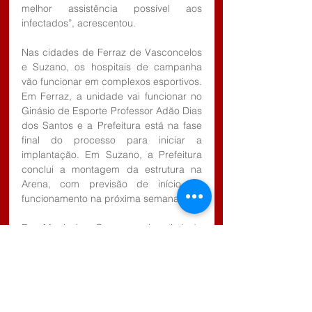
melhor assistência possível aos 
infectados”, acrescentou.
Nas cidades de Ferraz de Vasconcelos 
e Suzano, os hospitais de campanha 
vão funcionar em complexos esportivos. 
Em Ferraz, a unidade vai funcionar no 
Ginásio de Esporte Professor Adão Dias 
dos Santos e a Prefeitura está na fase 
final do processo para iniciar a 
implantação. Em Suzano, a Prefeitura 
conclui a montagem da estrutura na 
Arena, com previsão de início de 
funcionamento na próxima semana.
Em Mogi das Cruzes, o hospital de 
campanha é montado na Avenida 
Cívica, ao lado do Ginásio Municipal de 
Esportes, e a expectativa é de que 
fique pronto nos próximos dias.
Na cidade de Poá, o hospital de 