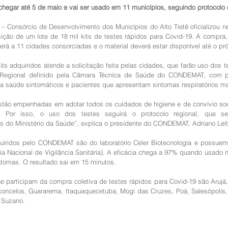
chegar até 5 de maio e vai ser usado em 11 municípios, seguindo protocolo 
onsórcio de Desenvolvimento dos Municípios do Alto Tietê oficializou nes
sição de um lote de 18 mil kits de testes rápidos para Covid-19. A compra, 
derá a 11 cidades consorciadas e o material deverá estar disponível até o pr
ts adquiridos atende a solicitação feita pelas cidades, que farão uso dos t
 Regional definido pela Câmara Técnica de Saúde do CONDEMAT, com pri
da saúde sintomáticos e pacientes que apresentam sintomas respiratórios m
tão empenhadas em adotar todos os cuidados de higiene e de convívio soci
. Por isso, o uso dos testes seguirá o protocolo regional, que s
 do Ministério da Saúde”, explica o presidente do CONDEMAT, Adriano Leit
uiridos pelo CONDEMAT são do laboratório Celer Biotecnologia e possuem
a Nacional de Vigilância Sanitária). A eficácia chega a 97% quando usado n
ntomas. O resultado sai em 15 minutos.
 participam da compra coletiva de testes rápidos para Covid-19 são Arujá, B
concelos, Guararema, Itaquaquecetuba, Mogi das Cruzes, Poá, Salesópolis, 
 Suzano.