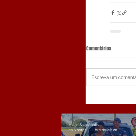
Comentários
Escreva um comentá
Hiago Salesópolis
há 6 horas
1 min de leitura