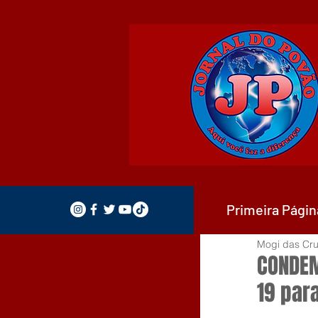
Primeira Págin
Mogi das Cru
CONDEM
19 par