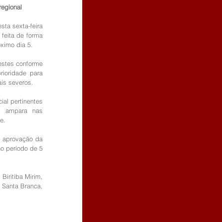
regional
ta sexta-feira 
feita de forma 
óximo dia 5.
estes conforme 
oridade para 
ais severos.
al pertinentes 
e ampara nas 
e.
 aprovação da 
o período de 5 
iritiba Mirim, 
Santa Branca, 