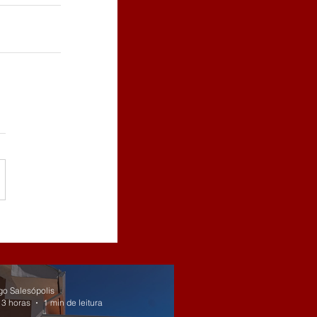
go Salesópolis
13 horas
1 min de leitura