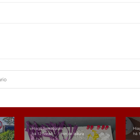
rio
Hiago Salesópolis
Hia
há 12 horas
1 min de leitura
há 