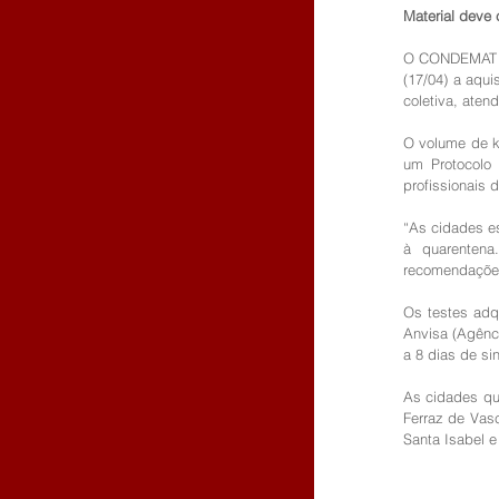
Material deve 
O CONDEMAT – C
(17/04) a aqui
coletiva, aten
O volume de ki
um Protocolo
profissionais 
“As cidades es
à quarentena
recomendações
Os testes adq
Anvisa (Agênci
a 8 dias de si
As cidades que
Ferraz de Vas
Santa Isabel e