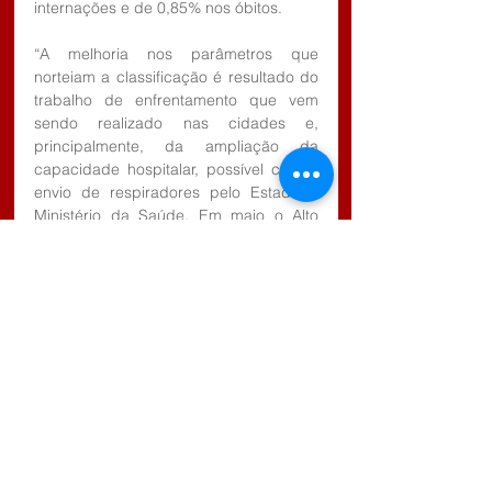
internações e de 0,85% nos óbitos.
“A melhoria nos parâmetros que 
norteiam a classificação é resultado do 
trabalho de enfrentamento que vem 
sendo realizado nas cidades e, 
principalmente, da ampliação da 
capacidade hospitalar, possível com o 
envio de respiradores pelo Estado e 
Ministério da Saúde. Em maio o Alto 
Tietê tinha 329 leitos de UTI. Agora, são 
468 e há mais para entrar em 
funcionamento tão logo todos os 
respiradores sejam instalados e a 
abertura do Hospital das Clínicas de 
Suzano seja efetivada no próximo dia 
30”, ressaltou o presidente.
Ele reforçou o pedido de apoio à 
população para que saia às ruas 
somente se necessário e com os 
cuidados para evitar a exposição ao 