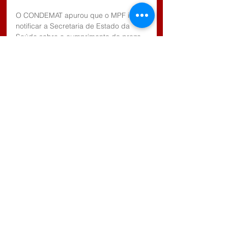
O CONDEMAT apurou que o MPF irá 
notificar a Secretaria de Estado da 
Saúde sobre o cumprimento do prazo 
e capacidade de leitos do HC Suzano 
e também do Hospital Dr. Arnaldo 
Pezzuti Cavalcanti, em Mogi das 
Cruzes. O Estado tinha se 
comprometido a abrir 60 leitos de UTI 
Covid-19 no hospital mogiano até hoje, 
sendo que não há informações oficiais 
sobre isso. 
Tags:
CONDEMAT