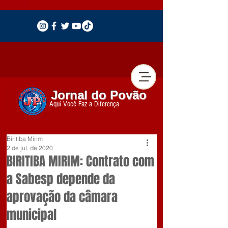
Jornal do Povão
Aqui Você Faz a Diferença
Biritiba Mirim
2 de jul. de 2020
BIRITIBA MIRIM: Contrato com
a Sabesp depende da
aprovação da câmara
municipal