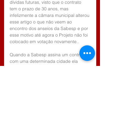
dívidas futuras, visto que o contrato 
tem o prazo de 30 anos, mas 
infelizmente a câmara municipal alterou 
esse artigo o que não veem ao 
encontro dos anseios da Sabesp e por 
esse motivo até agora o Projeto não foi 
colocado em votação novamente..
Quando a Sabesp assina um contrato 
com uma determinada cidade ela 
realiza investimentos em praticamente 
todo o município e se isso não ocorrer 
até uma determinada data com certeza 
Biritiba Mirim ficará mais um ano sem 
nenhum investimento da Sabesp o que 
irá atrasar ainda mais o 
desenvolvimento da cidade.
O prefeito Walter Tajiri disse a nossa 
reportagem que é de grande 
importância que a câmara municipal 
autorize a celebração desse contrato 