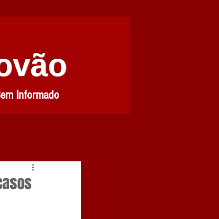
Povão
Bem Informado
casos