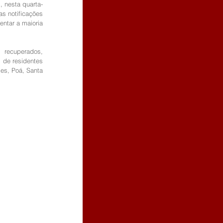
 nesta quarta-
s notificações 
tar a maioria 
recuperados, 
 de residentes 
es, Poá, Santa 