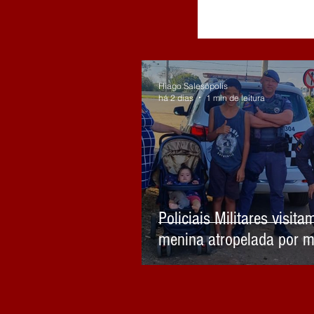
Hiago Salesópolis
há 2 dias
1 min de leitura
Policiais Militares visita
menina atropelada por m
embriagado em Biritiba 
celebram sua recuperaç