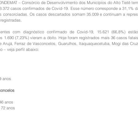
ONDEMAT – Consórcio de Desenvolvimento dos Municípios do Alto Tietê tem,
 23.372 casos confirmados de Covid-19. Esse número corresponde a 31,1% da
s consorciadas. Os casos descartados somam 35.009 e continuam a represen
registradas.
ientes com diagnóstico confirmado de Covid-19, 15.621 (66,8%) estão 
s 1.690 (7,23%) vieram a óbito. Hoje foram registrados mais 36 casos fatais
 Arujá, Ferraz de Vasconcelos, Guarulhos, Itaquaquecetuba, Mogi das Cruz
o – veja perfil abaixo:
9 anos
concelos
46 anos
 72 anos