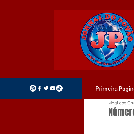
Primeira Págin
Mogi das Cru
Número