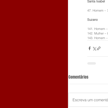
Santa Isabel
47. Homem – 
Suzano
141. Homem –
142. Mulher – 
143. Homem –
Comentários
Escreva um comentá