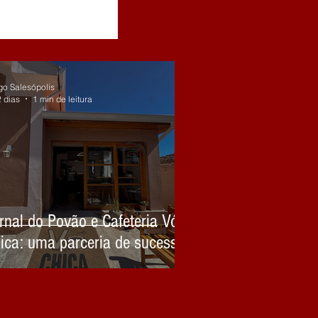
go Salesópolis
2 dias
1 min de leitura
rnal do Povão e Cafeteria Vó
ica: uma parceria de sucesso