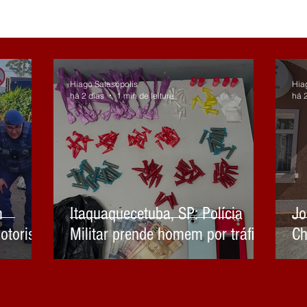
Hiago Salesópolis
Hia
há 2 dias
1 min de leitura
há 
m
Itaquaquecetuba, SP: Polícia
Jo
otorista
Militar prende homem por tráfico
Ch
Mirim e
de drogas
ão