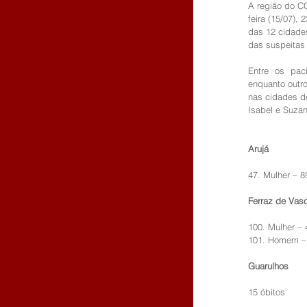
A região do C
feira (15/07),
das 12 cidade
das suspeitas 
Entre os pac
enquanto outro
nas cidades de
Isabel e Suzan
Arujá
47. Mulher – 8
Ferraz de Vas
100. Mulher – 
101. Homem –
Guarulhos
15 óbitos