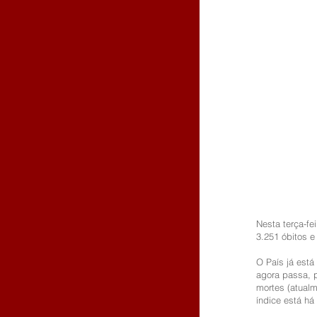
Nesta terça-fe
3.251 óbitos 
O País já est
agora passa, p
mortes (atualm
índice está há