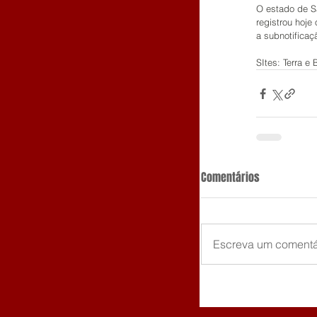
O estado de Sã
registrou hoj
a subnotificaç
SItes: Terra e
Comentários
Escreva um comentá