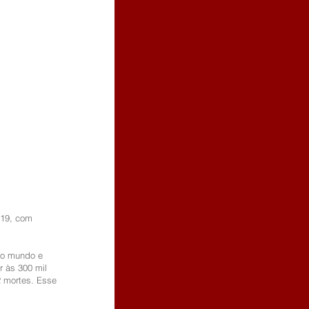
-19, com 
no mundo e 
 às 300 mil 
2 mortes. Esse 