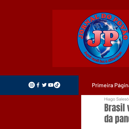
Primeira Págin
Hiago Salesó
Brasil 
da pan