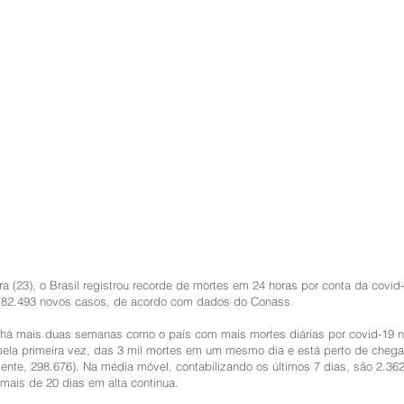
ira (23), o Brasil registrou recorde de mortes em 24 horas por conta da covid
e 82.493 novos casos, de acordo com dados do Conass. 
á há mais duas semanas como o país com mais mortes diárias por covid-19 
ela primeira vez, das 3 mil mortes em um mesmo dia e está perto de chegar
ente, 298.676). Na média móvel, contabilizando os últimos 7 dias, são 2.36
 mais de 20 dias em alta contínua. 