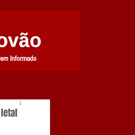
Povão
Bem Informado
letal