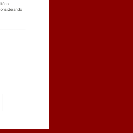
tório 
considerando 