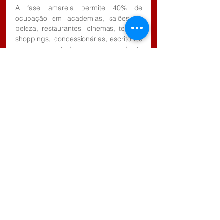
A fase amarela permite 40% de 
ocupação em academias, salões de 
beleza, restaurantes, cinemas, teatros, 
shoppings, concessionárias, escritórios 
e parques estaduais, com expediente 
de até dez horas diárias para 
restaurantes e 12 horas para as 
demais. O atendimento presencial deve 
ser encerrado às 22h em todos os 
setores, sendo que nos restaurantes só 
é permitido a comercialização de 
bebidas alcoólicas até às 20h para 
consumidores que estiverem sentados. 
O funcionamento de bares é permitido 
até 20h. Eventos que geram 
aglomeração, como festas, baladas e 
shows continuam proibidos.
Dos municípios do CONDEMAT, apenas 
Santa Branca, que pertence à região 
do Vale do Paraíba, avançou da Fase 