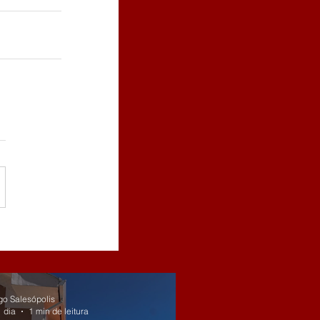
go Salesópolis
 dia
1 min de leitura