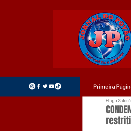
Primeira Págin
Hiago Salesó
CONDEM
restrit