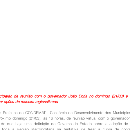
ticiparão de reunião com o governador João Doria no domingo (21/03) e, 
ar ações de maneira regionalizada
 Prefeitos do CONDEMAT - Consórcio de Desenvolvimento dos Municípios 
róximo domingo (21/03), às 16 horas, de reunião virtual com o governador
é de que haja uma definição do Governo do Estado sobre a adoção de 
m toda a Região Metropolitana na tentativa de frear a curva de cont