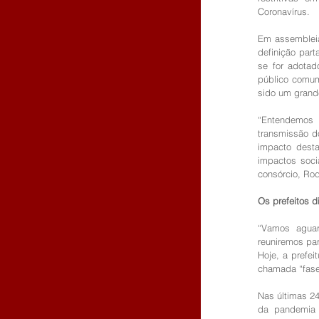
Coronavírus.
Em assembleia 
definição part
se for adotad
público comum
sido um grande
“Entendemos q
transmissão do
impacto dest
impactos soci
consórcio, Rod
Os prefeitos d
“Vamos aguar
reuniremos par
Hoje, a prefei
chamada “fase 
Nas últimas 24
da pandemia 