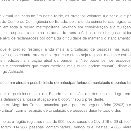
virtual realizada no fim desta tarde, os prefeitos voltaram a dizer que é pr
a do Centro de Contingência do Estado, pois o endurecimento das regras só 
o em toda a região metropolitana, levando em consideração a circulação 
, em especial o sistema estadual de trens e ônibus que interliga as cida
 alvo de reclamações por conta da dificuldade de manter o distanciamento 
ue é preciso restringir ainda mais a circulação de pessoas nas ruas 
 vírus, no entanto precisamos que este efeito seja regional mediante estud
as medidas na situação atual da pandemia. Não podemos nos esquece
ais e econômicos que estas medidas mais duras podem causar”, disse o 
rigo Ashiuchi.
iscutiram ainda a possibilidade de antecipar feriados municipais e pontos fac
dar o posicionamento do Estado na reunião de domingo e, logo em 
a definirmos a nossa atuação em bloco”, frisou o presidente.
tura de Mogi das Cruzes, anunciou que a partir de segunda-feira (22/03) a c
crítica”, com a restrição de circulação de pessoas durante todo o dia.
 horas a região registrou mais de 900 novos casos de Covid-19 e 39 óbitos. 
foram 114.938 pessoas contaminadas, sendo que destas, 4.865 viera