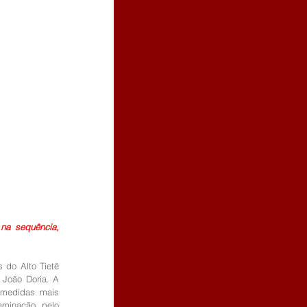
na sequência, 
do Alto Tietê 
 João Doria. A 
medidas mais 
aminação pelo 