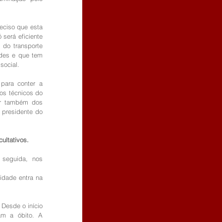
eciso que esta 
será eficiente 
do transporte 
des e que tem 
social.
para conter a 
os técnicos do 
r também dos 
presidente do 
ultativos.
seguida, nos 
idade entra na 
Desde o início 
m a óbito. A 