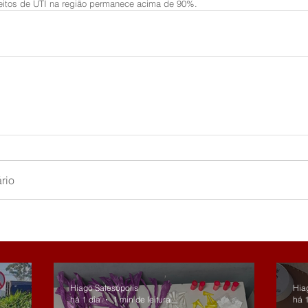
eitos de UTI na região permanece acima de 90%.
rio
Hiago Salesópolis
Hia
há 1 dia
1 min de leitura
há 1