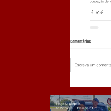
ocupação de l
Comentários
Escreva um comentá
Hiago Salesópolis
há 22 horas
1 min de leitura