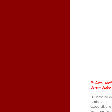
Prefeitos par
devem deliber
O Conselho de
participa no p
expectativa 
restritivas e