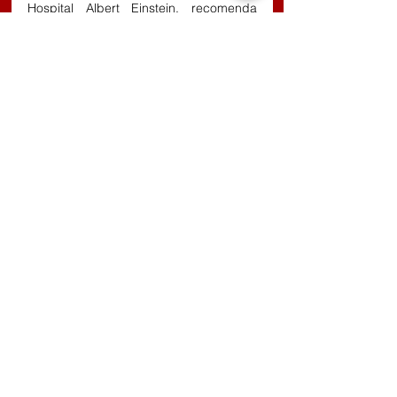
Hospital Albert Einstein, recomenda 
procurar locais com sombra, ventilados 
ou com ar-condicionado para refrescar 
o corpo.
O médico também destaca a 
importância de reforça
r a hidratação e 
evitar a exposição ao sol no período em 
que as temperaturas são mais elevadas 
(10:00 às 16:00).
Comentários