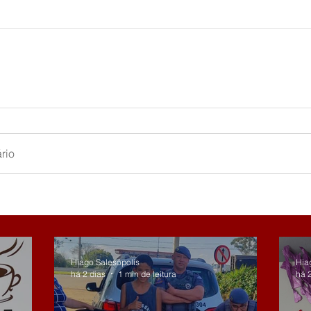
rio
Hiago Salesópolis
Hia
há 2 dias
1 min de leitura
há 