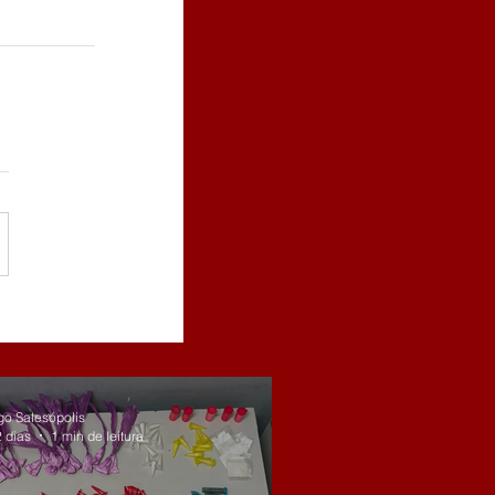
go Salesópolis
2 dias
1 min de leitura