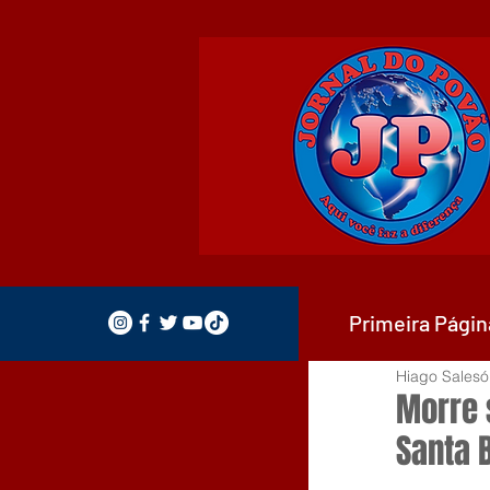
Primeira Págin
Hiago Salesó
Morre 
Santa 