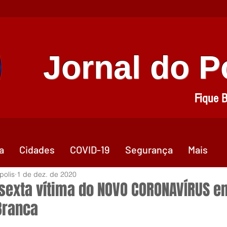
Jornal do 
Fique 
a
Cidades
COVID-19
Segurança
Mais
polis
1 de dez. de 2020
sexta vítima do NOVO CORONAVÍRUS e
Branca