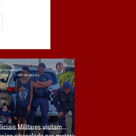
go Salesópolis
2 dias
1 min de leitura
liciais Militares visitam