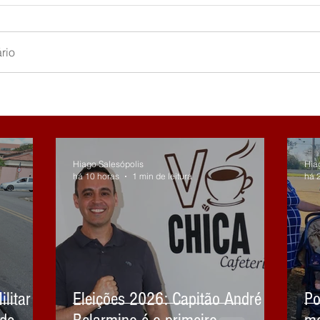
rio
Hiago Salesópolis
Hia
há 10 horas
1 min de leitura
há 
litar
Eleições 2026: Capitão André
Po