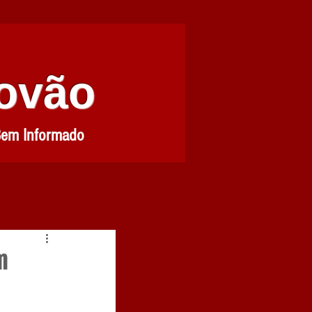
Povão
Bem Informado
m