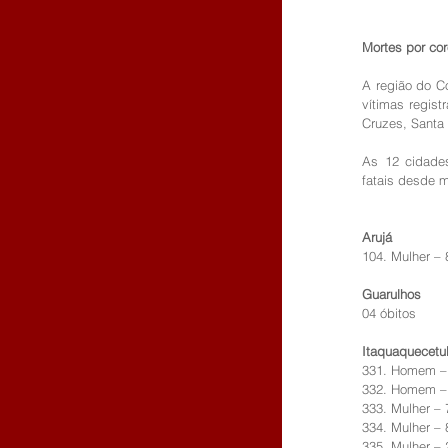
Mortes por cor
A região do C
vítimas regis
Cruzes, Santa 
As 12 cidade
fatais desde 
Arujá
104. Mulher – 
Guarulhos
04 óbitos
Itaquaquecetu
331. Homem –
332. Homem –
333. Mulher – 
334. Mulher – 
335. Mulher – 