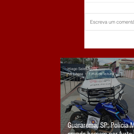
Escreva um comentá
Hiago Salesópolis
há 1 hora
1 min de leitura
Guararema, SP: Polícia Mi