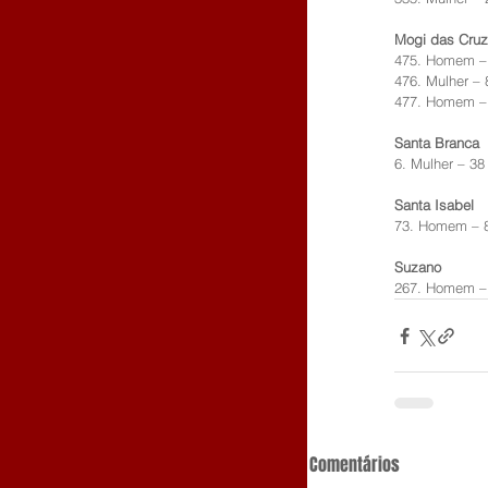
Mogi das Cru
475. Homem –
476. Mulher – 
477. Homem –
Santa Branca
6. Mulher – 38
Santa Isabel
73. Homem – 
Suzano
267. Homem –
Comentários