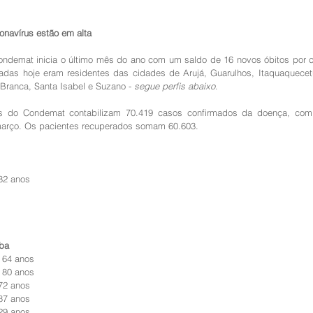
onavírus estão em alta
ondemat inicia o último mês do ano com um saldo de 16 novos óbitos por co
tradas hoje eram residentes das cidades de Arujá, Guarulhos, Itaquaquecet
Branca, Santa Isabel e Suzano - 
segue perfis abaixo
.
s do Condemat contabilizam 70.419 casos confirmados da doença, com 3
março. Os pacientes recuperados somam 60.603.
82 anos
ba
 64 anos
 80 anos
72 anos
87 anos
29 anos