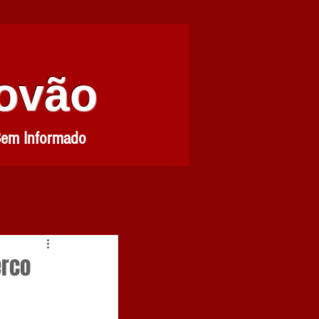
Povão
Bem Informado
erco