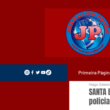
Primeira Págin
Hiago Salesó
SANTA 
policia