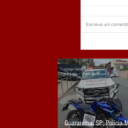
Escreva um comentá
Hiago Salesópolis
há 1 dia
1 min de leitura
Guararema, SP: Polícia Mi