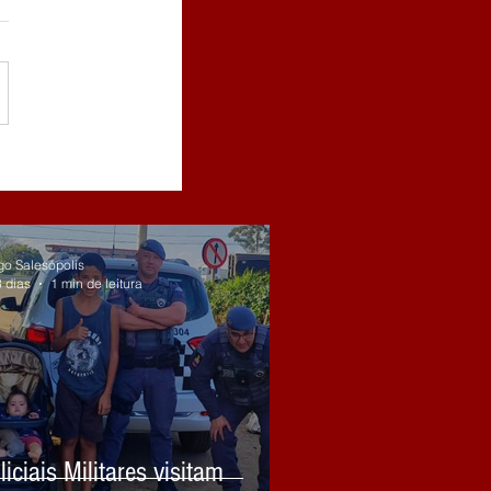
go Salesópolis
3 dias
1 min de leitura
liciais Militares visitam