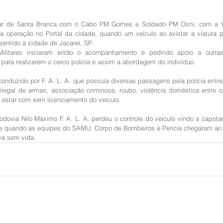
itar de Santa Branca com o Cabo PM Gomes e Soldado PM Osni, com a Vi
 operação no Portal da cidade, quando um veículo ao avistar a viatura pol
entido à cidade de Jacareí, SP.
Militares iniciaram então o acompanhamento e pedindo apoio a outras
para realizarem o cerco policia e assim a abordagem do indivíduo. 
conduzido por F. A. L. A. que possuía diversas passagens pela policia entre e
ilegal de armas, associação criminosa, roubo, violência doméstica entre o
 estar com sem licenciamento do veículo.
ovia Nilo Máximo F. A. L. A. perdeu o controle do veículo vindo a capotar
 e quando as equipes do SAMU, Corpo de Bombeiros e Perícia chegaram ao 
va sem vida. 