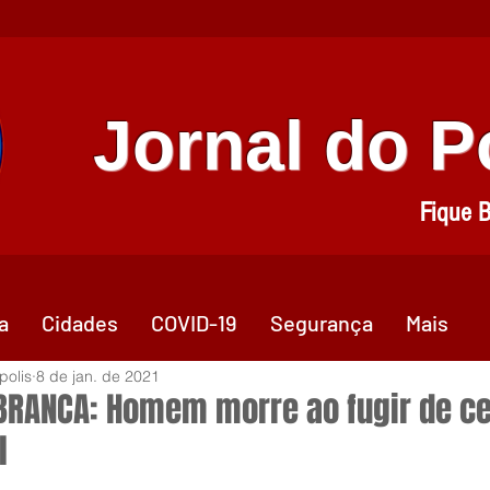
Jornal do 
Fique 
a
Cidades
COVID-19
Segurança
Mais
polis
8 de jan. de 2021
BRANCA: Homem morre ao fugir de c
l