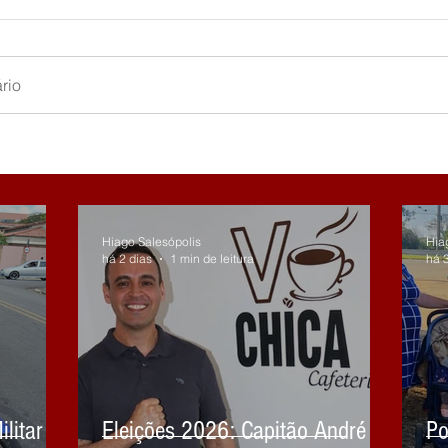
rio
Hiago Salesópolis
Hia
há 2 dias
1 min de leitura
há 
litar
Eleições 2026: Capitão André
Po