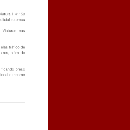
atura I 41159 
icial retornou 
 Viaturas nas 
las tráfico de 
utros, além de 
 ficando preso 
local o mesmo 