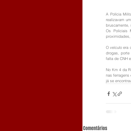
A Polícia Mil
realizavam uma
bruscamente, s
Os Policiais 
proximidades, 
O veículo era 
drogas, porte 
falta de CNH e
No Km 4 da Rod
nas ferragens
já se encontra
Comentários