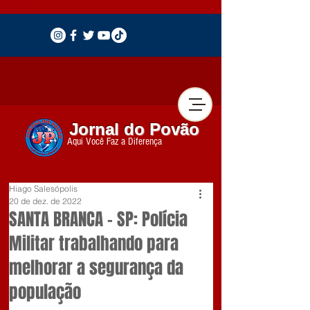
Jornal do Povão
Aqui Você Faz a Diferença
Hiago Salesópolis
20 de dez. de 2022
SANTA BRANCA – SP: Polícia
Militar trabalhando para
melhorar a segurança da
população