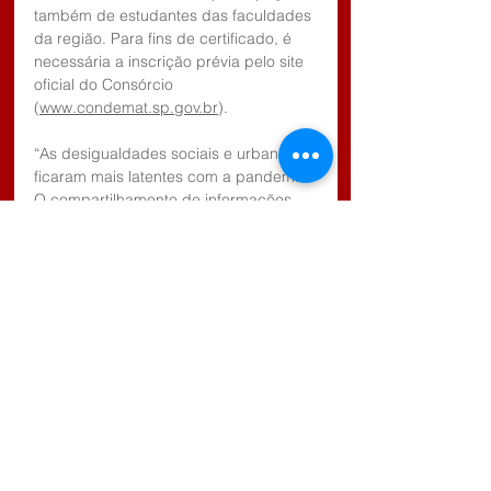
também de estudantes das faculdades 
da região. Para fins de certificado, é 
necessária a inscrição prévia pelo site 
oficial do Consórcio 
(
www.condemat.sp.gov.br
).
“As desigualdades sociais e urbanas 
ficaram mais latentes com a pandemia. 
O compartilhamento de informações 
sobre os impactos e as perspectivas é 
muito importante para enfrentar as 
dificuldades e planejar o 
desenvolvimento das cidades”, ressalta 
o arquiteto Cláudio Rodrigues, 
coordenador da Câmara Técnica de 
Planejamento do CONDEMAT.
Maiores informações do webinar “O 
funcionamento das cidades numa era 
de pandemias" pelo telefone 4652-
3413.