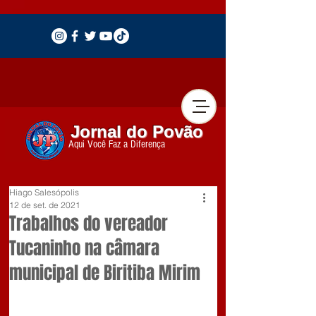
Jornal do Povão
Aqui Você Faz a Diferença
Hiago Salesópolis
12 de set. de 2021
Trabalhos do vereador
Tucaninho na câmara
municipal de Biritiba Mirim