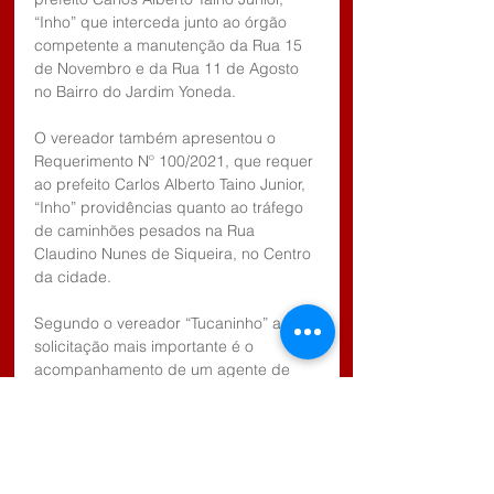
“Inho” que interceda junto ao órgão 
competente a manutenção da Rua 15 
de Novembro e da Rua 11 de Agosto 
no Bairro do Jardim Yoneda.
O vereador também apresentou o 
Requerimento Nº 100/2021, que requer 
ao prefeito Carlos Alberto Taino Junior, 
“Inho” providências quanto ao tráfego 
de caminhões pesados na Rua 
Claudino Nunes de Siqueira, no Centro 
da cidade. 
Segundo o vereador “Tucaninho” a 
solicitação mais importante é o 
acompanhamento de um agente de 
trânsito da prefeitura municipal de 
Biritiba Mirim durante a entrada e saída 
dos alunos da Escola Hele Ricci 
Barbosa, que fica localizada no km 18 
defronte a Rodovia SP 88.